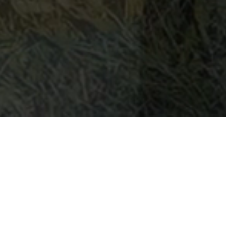
Rekonstrukce interiérů i domů
Proměníme váš prostor v moderní, funkční a stylové m