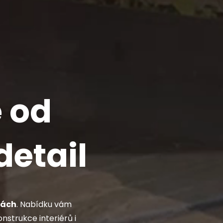
e od
detail
hách
. Nabídku vám
nstrukce interiérů i