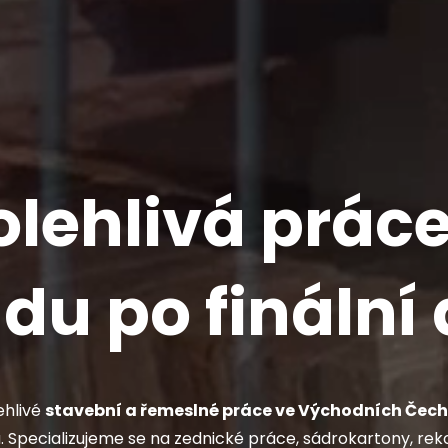
lehlivá prác
du po finální 
ehlivé
stavební a řemeslné práce ve Východních Čec
Specializujeme se na zednické práce, sádrokartony, reko