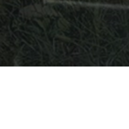
Naše služby
ísto, které bude